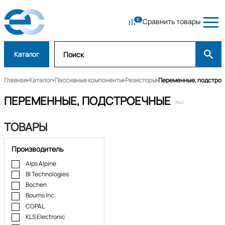
Сравнить товары
Каталог
Главная
Каталог
Пассивные компоненты
Резисторы
Переменные, подстро
ПЕРЕМЕННЫЕ, ПОДСТРОЕЧНЫЕ
(154)
ТОВАРЫ
Производитель
Alps Alpine
BI Technologies
Bochen
Bourns Inc.
COPAL
KLS Electronic