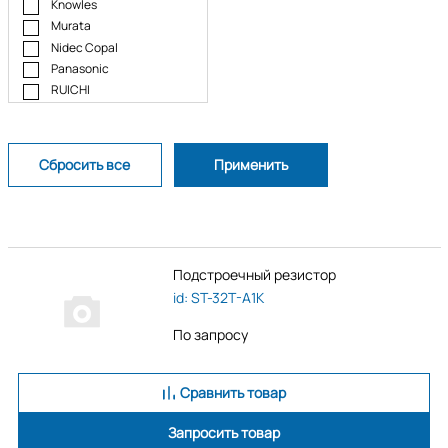
Knowles
Murata
Nidec Copal
Panasonic
RUICHI
SUNTAN
Supertech Electronic
Taiwan Alpha Electronic
TT electronics
Vishay
Подстроечный резистор
id: ST-32T-A1K
По запросу
Сравнить товар
Запросить товар