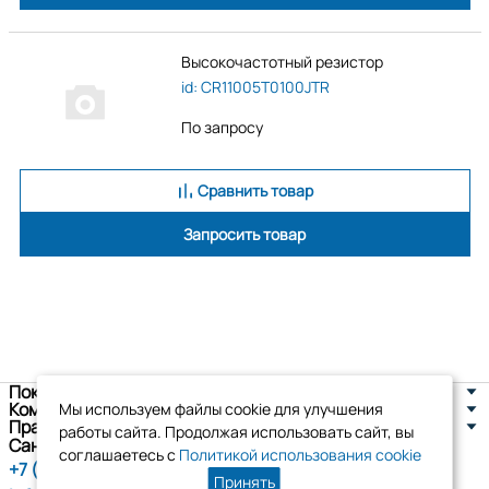
Высокочастотный резистор
id: CR11005T0100JTR
По запросу
Сравнить товар
Запросить товар
Покупателям
Компания
Мы используем файлы cookie для улучшения
Правовая информация
работы сайта. Продолжая использовать сайт, вы
Санкт-Петербург, ул. Новоселов д. 8
соглашаетесь с
Политикой использования cookie
+7 (800) 555-86-90
Принять