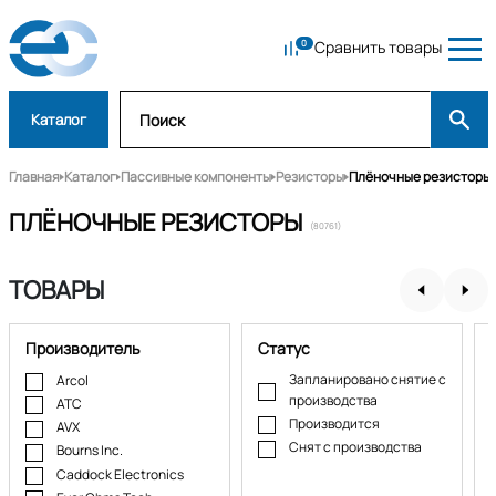
Сравнить товары
Каталог
Главная
Каталог
Пассивные компоненты
Резисторы
Плёночные резисторы
ПЛЁНОЧНЫЕ РЕЗИСТОРЫ
(80761)
ТОВАРЫ
Производитель
Статус
Запланировано снятие с
Arcol
производства
ATC
Производится
AVX
Снят с производства
Bourns Inc.
Caddock Electronics