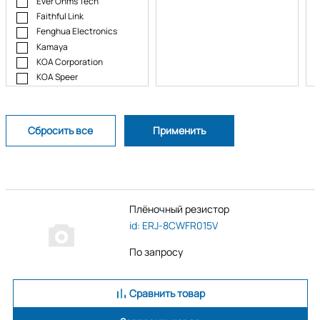
Ever Ohms Tech
Faithful Link
Fenghua Electronics
Kamaya
KOA Corporation
KOA Speer
Mill-Max
Multicomp
Murata
Ohmite
Panasonic
Panavision
Rohm
Rohm Semiconductor
Плёночный резистор
Royal Ohm
id: ERJ-8CWFR015V
Samsung Electronics
SEI Stackpole
По запросу
Stackpole Electronics
SUP
Susumu
Сравнить товар
TE Connectivity
Token