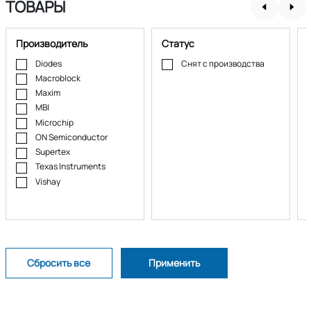
ТОВАРЫ
Производитель
Статус
Diodes
Снят с производства
Macroblock
Maxim
MBI
Microchip
ON Semiconductor
Supertex
Texas Instruments
Vishay