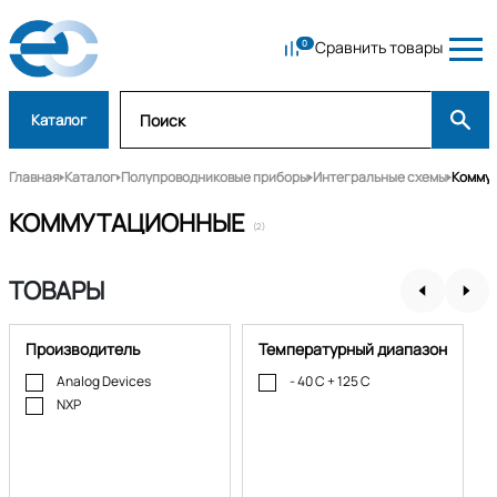
Сравнить товары
Каталог
Главная
Каталог
Полупроводниковые приборы
Интегральные схемы
Комму
КОММУТАЦИОННЫЕ
(2)
ТОВАРЫ
Производитель
Температурный диапазон
Analog Devices
- 40 C + 125 C
NXP