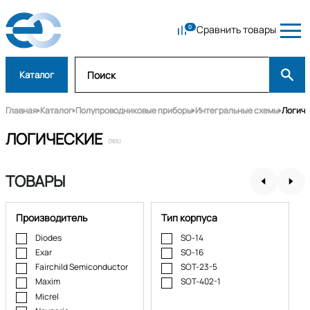
Сравнить товары
Каталог
Главная
Каталог
Полупроводниковые приборы
Интегральные схемы
Логиче
ЛОГИЧЕСКИЕ
(165)
ТОВАРЫ
Производитель
Тип корпуса
Diodes
SO-14
Exar
SO-16
Fairchild Semiconductor
SOT-23-5
Maxim
SOT-402-1
Micrel