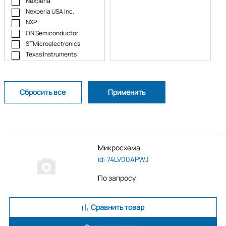
Nexperia
Nexperia USA Inc.
NXP
ON Semiconductor
STMicroelectronics
Texas Instruments
Toshiba
Микросхема
id: 74LV00APWJ
По запросу
Сравнить товар