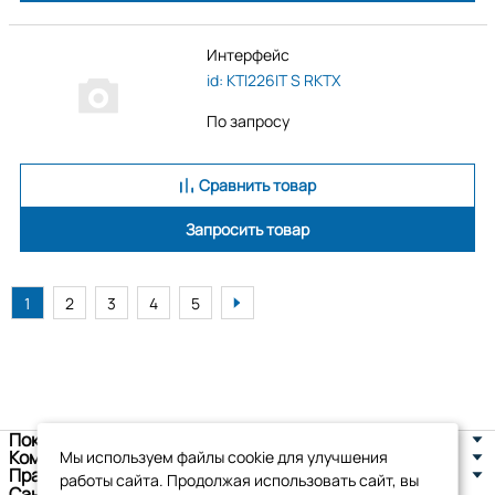
Интерфейс
id: KTI226IT S RKTX
По запросу
Сравнить товар
Запросить товар
1
2
3
4
5
Покупателям
Компания
Мы используем файлы cookie для улучшения
Правовая информация
работы сайта. Продолжая использовать сайт, вы
Санкт-Петербург, ул. Новоселов д. 8