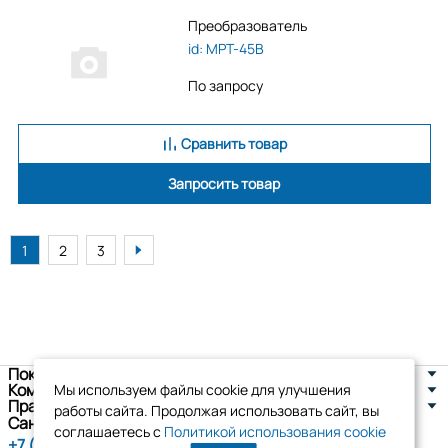
Преобразователь
id: MPT-45B
По запросу
Сравнить товар
Запросить товар
1
2
3
Покупателям
Компания
Мы используем файлы cookie для улучшения
Правовая информация
работы сайта. Продолжая использовать сайт, вы
Санкт-Петербург, ул. Новоселов д. 8
соглашаетесь с
Политикой использования cookie
+7 (800) 555-86-90