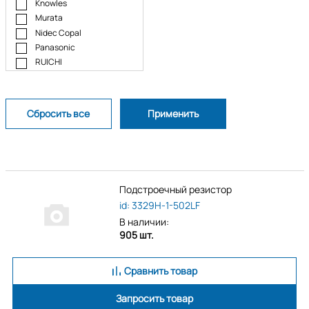
Knowles
Murata
Nidec Copal
Panasonic
RUICHI
SUNTAN
Supertech Electronic
Taiwan Alpha Electronic
TT electronics
Vishay
Подстроечный резистор
id: 3329H-1-502LF
В наличии:
905 шт.
Сравнить товар
Запросить товар