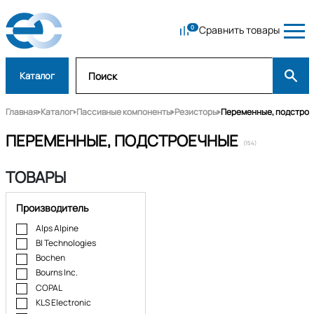
Сравнить товары
Каталог
Главная
Каталог
Пассивные компоненты
Резисторы
Переменные, подстро
ПЕРЕМЕННЫЕ, ПОДСТРОЕЧНЫЕ
(154)
ТОВАРЫ
Производитель
Alps Alpine
BI Technologies
Bochen
Bourns Inc.
COPAL
KLS Electronic