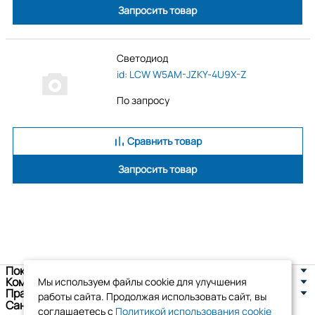
Запросить товар
Светодиод
id: LCW W5AM-JZKY-4U9X-Z
По запросу
Сравнить товар
Запросить товар
Покупателям
Компания
Мы используем файлы cookie для улучшения
Правовая информация
работы сайта. Продолжая использовать сайт, вы
Санкт-Петербург, ул. Новоселов д. 8
соглашаетесь с
Политикой использования cookie