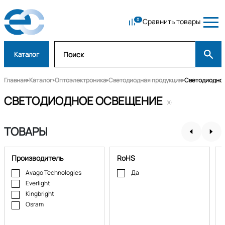
Сравнить товары
Каталог
Главная
Каталог
Оптоэлектроника
Светодиодная продукция
Светодиодно
СВЕТОДИОДНОЕ ОСВЕЩЕНИЕ
(8)
ТОВАРЫ
Производитель
RoHS
Avago Technologies
Да
Everlight
Kingbright
Osram