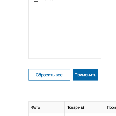
Фото
Товар и id
Прои