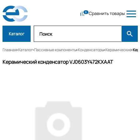
Сравнить товары
Каталог
Главная
Каталог
Пассивные компоненты
Конденсаторы
Керамические
Кер
Керамический конденсатор VJ0603Y472KXAAT