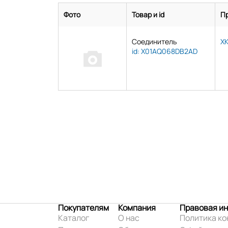
Фото
Товар и id
П
Соединитель
X
id: X01AQ068DB2AD
Покупателям
Компания
Правовая и
Каталог
О нас
Политика к