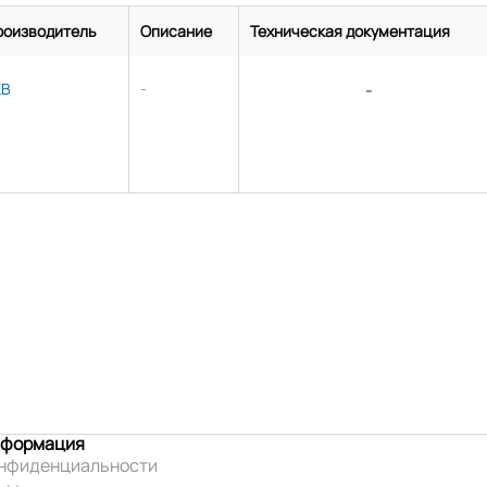
роизводитель
Описание
Техническая документация
KB
-
-
нформация
онфиденциальности