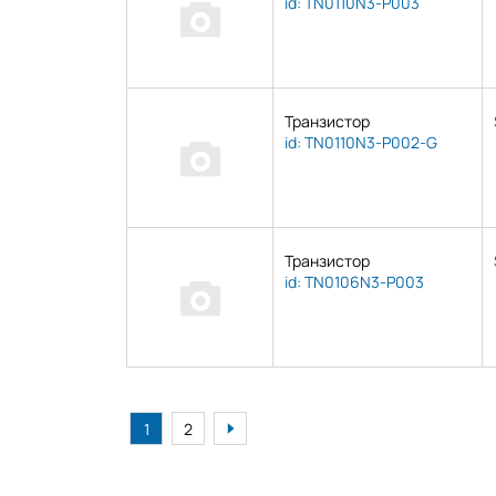
id: TN0110N3-P003
Транзистор
id: TN0110N3-P002-G
Транзистор
id: TN0106N3-P003
1
2