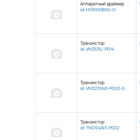
Аппаратный драйвер
id: HV9910BNG-G
Транзистор
id: VN3515L-P014
Транзистор
id: VN3205N3-P003-G
Транзистор
id: TN0104N3-P002