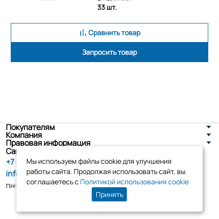
33 шт.
Сравнить товар
Запросить товар
Покупателям
Компания
Правовая информация
Санкт-Петербург, ул. Новоселов д. 8
+7 (800) 555-86-90
Мы используем файлы cookie для улучшения
работы сайта. Продолжая использовать сайт, вы
info@tk-elko.ru
соглашаетесь с
Политикой использования cookie
пн-пт, 10:00 - 18:00
Принять