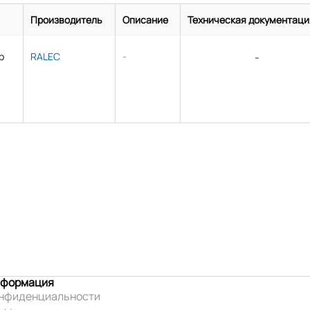
Производитель
Описание
Техническая документаци
р
RALEC
-
-
нформация
онфиденциальности