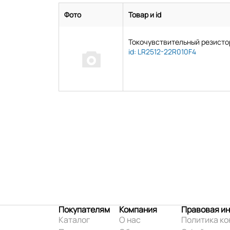
Фото
Товар и id
Токочувствительный резисто
id: LR2512-22R010F4
Покупателям
Компания
Правовая и
Каталог
О нас
Политика к