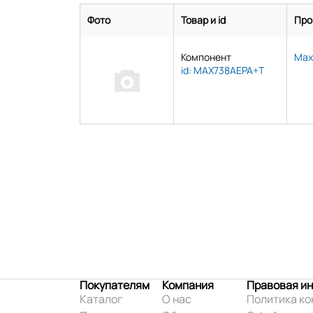
Фото
Товар и id
Про
Компонент
Max
id: MAX738AEPA+T
Покупателям
Компания
Правовая и
Каталог
О нас
Политика к