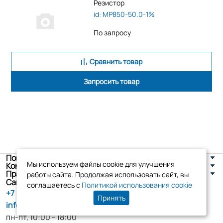
Резистор
id: MP850-50.0-1%
По запросу
Сравнить товар
Запросить товар
Покупателям
Мы используем файлы cookie для улучшения
Компания
Правовая информация
работы сайта. Продолжая использовать сайт, вы
Санкт-Петербург, ул. Новоселов д. 8
соглашаетесь с
Политикой использования cookie
+7 (800) 555-86-90
Принять
info@tk-elko.ru
пн-пт, 10:00 - 18:00