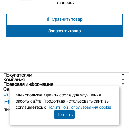
По запросу
Сравнить товар
Запросить товар
Покупателям
Компания
Правовая информация
Санкт-Петербург, ул. Новоселов д. 8
+7 (800) 555-86-90
Мы используем файлы cookie для улучшения
работы сайта. Продолжая использовать сайт, вы
info@tk-elko.ru
соглашаетесь с
Политикой использования cookie
пн-пт, 10:00 - 18:00
Принять