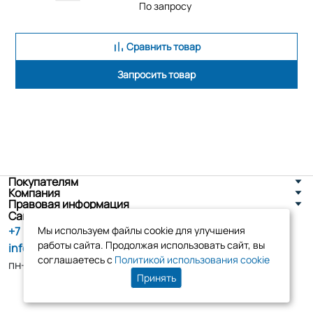
По запросу
Сравнить товар
Запросить товар
Покупателям
Компания
Правовая информация
Санкт-Петербург, ул. Новоселов д. 8
+7 (800) 555-86-90
Мы используем файлы cookie для улучшения
работы сайта. Продолжая использовать сайт, вы
info@tk-elko.ru
соглашаетесь с
Политикой использования cookie
пн-пт, 10:00 - 18:00
Принять