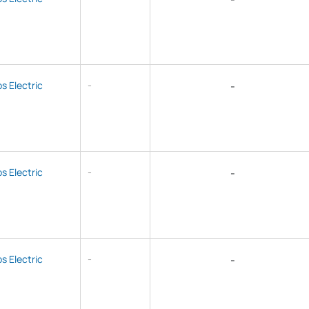
ps Electric
-
-
ps Electric
-
-
ps Electric
-
-