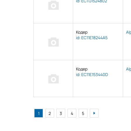
id: EC11J1524802
Кодер
Al
id: EC11E18244A5
Кодер
Al
id: EC11E153440D
1
2
3
4
5