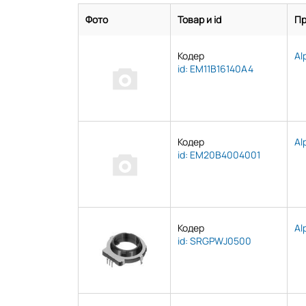
Фото
Товар и id
Пр
Кодер
Al
id: EM11B16140A4
Кодер
Al
id: EM20B4004001
Кодер
Al
id: SRGPWJ0500