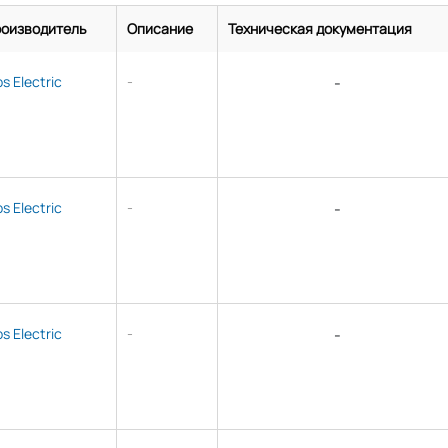
оизводитель
Описание
Техническая документация
ps Electric
-
-
ps Electric
-
-
ps Electric
-
-