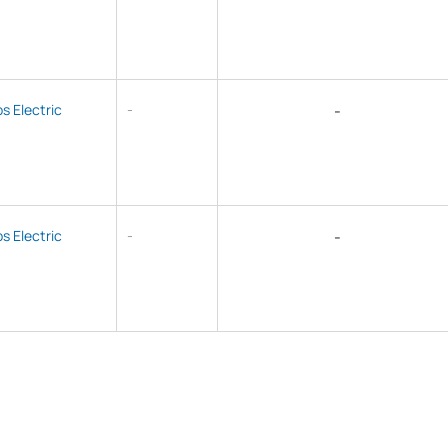
ps Electric
-
-
ps Electric
-
-