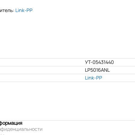
итель:
Link-PP
УТ-05431440
LP5016ANL
Link-PP
нформация
нфиденциальности