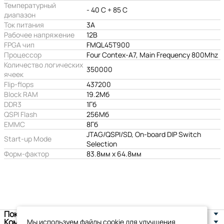
Температурный
- 40 С + 85 С
диапазон
Ток питания
3А
Рабочее напряжение
12В
FPGA чип
FMQL45T900
Процессор
Four Contex-A7, Main Frequency 800Mhz
Количество логических
350000
ячеек
Flip-flops
437200
Block RAM
19.2Мб
DDR3
1Гб
QSPI Flash
256Мб
EMMC
8Гб
JTAG/QSPI/SD, On-board DIP Switch
Start-up Mode
Selection
Форм-фактор
83.8мм x 64.8мм
Покупателям
Компания
Мы используем файлы cookie для улучшения