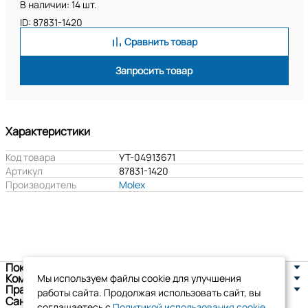
В наличии: 14 шт.
ID: 87831-1420
Сравнить товар
Запросить товар
Характеристики
Код товара
УТ-04913671
Артикул
87831-1420
Производитель
Molex
Покупателям
Компания
Мы используем файлы cookie для улучшения
Правовая информация
работы сайта. Продолжая использовать сайт, вы
Санкт-Петербург, ул. Новоселов д. 8
соглашаетесь с
Политикой использования cookie