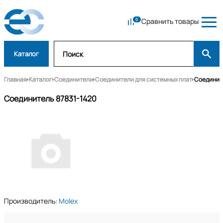
Сравнить товары
Каталог
Главная
Каталог
Соединители
Соединители для системных плат
Соедините
Соединитель 87831-1420
Производитель:
Molex