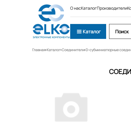
О нас
Каталог
Производители
К
Каталог
Главная
Каталог
Соединители
D-субминиатюрные соеди
СОЕДИ