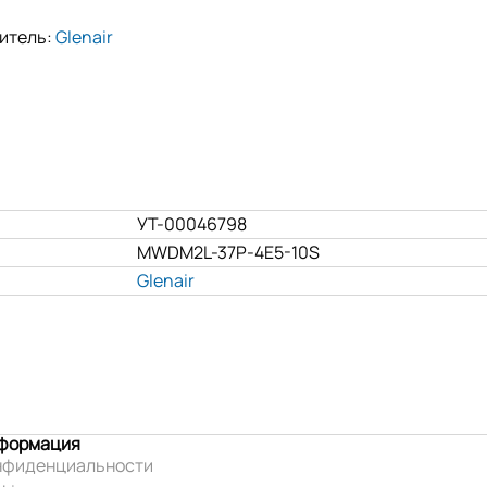
итель:
Glenair
УТ-00046798
MWDM2L-37P-4E5-10S
Glenair
нформация
нфиденциальности