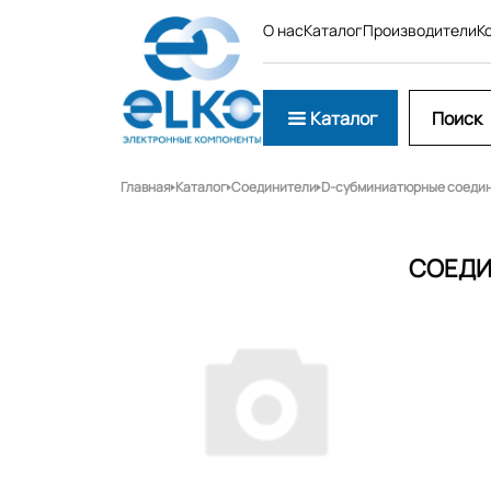
О нас
Каталог
Производители
К
Каталог
Главная
Каталог
Соединители
D-субминиатюрные соеди
СОЕДИ