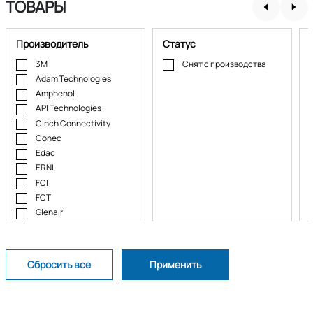
ТОВАРЫ
Производитель
Статус
3M
Снят с производства
Adam Technologies
Amphenol
API Technologies
Cinch Connectivity
Conec
Edac
ERNI
FCI
FCT
Glenair
Harting
ITT Cannon
Kycon
MH Connectors
NorComp
Omron Corporation