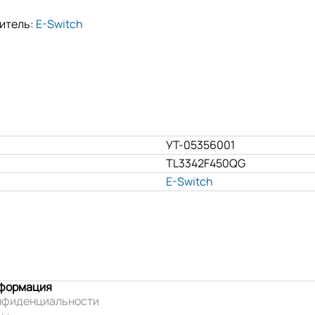
итель:
E-Switch
УТ-05356001
TL3342F450QG
E-Switch
нформация
нфиденциальности