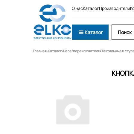
О нас
Каталог
Производители
К
Каталог
Главная
Каталог
Реле/переключатели
Тактильные и сту
КНОПК