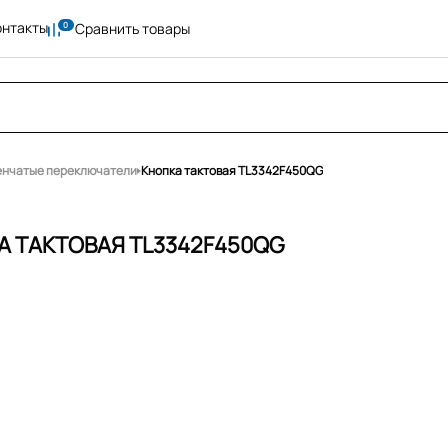
онтакты
Сравнить товары
пенчатые переключатели
Кнопка тактовая TL3342F450QG
А ТАКТОВАЯ TL3342F450QG