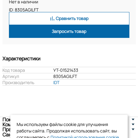
Нет в наличии
ID: 8305AGILFT
Сравнить товар
Запросить товар
Характеристики
Код товара
УТ-01521433
Артикул
8305AGILFT
Производитель
IDT
Покупателям
Компания
Мы используем файлы cookie для улучшения
Правовая информация
работы сайта. Продолжая использовать сайт, вы
Санкт-Петербург, ул. Новоселов д. 8
соглашаетесь с
Политикой использования cookie