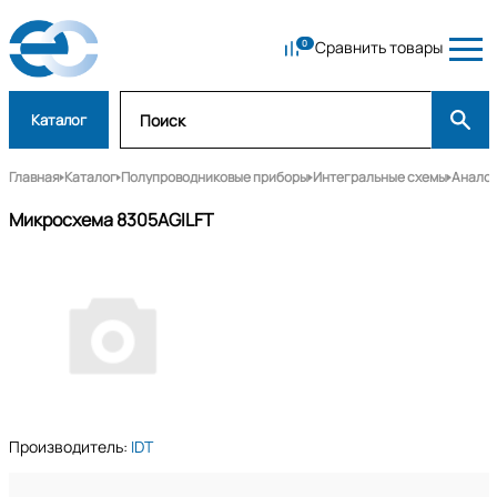
Сравнить товары
Каталог
Главная
Каталог
Полупроводниковые приборы
Интегральные схемы
Аналог
Микросхема 8305AGILFT
Производитель:
IDT