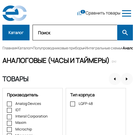
Сравнить товары
Каталог
Главная
Каталог
Полупроводниковые приборы
Интегральные схемы
Аналог
АНАЛОГОВЫЕ (ЧАСЫ И ТАЙМЕРЫ)
(24)
ТОВАРЫ
Производитель
Тип корпуса
Analog Devices
LQFP-48
IDT
Intersil Corporation
Maxim
Microchip