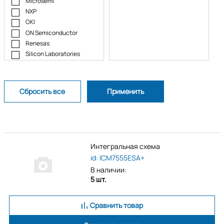
Microsemi
NXP
OKI
ON Semiconductor
Renesas
Silicon Laboratories
STMicroelectronics
Texas Instruments
Интегральная схема
id: ICM7555ESA+
В наличии:
5 шт.
Сравнить товар