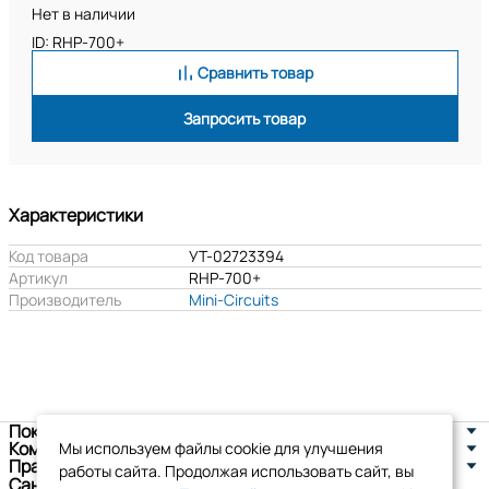
Нет в наличии
ID: RHP-700+
Сравнить товар
Запросить товар
Характеристики
Код товара
УТ-02723394
Артикул
RHP-700+
Производитель
Mini-Circuits
Покупателям
Компания
Мы используем файлы cookie для улучшения
Правовая информация
работы сайта. Продолжая использовать сайт, вы
Санкт-Петербург, ул. Новоселов д. 8