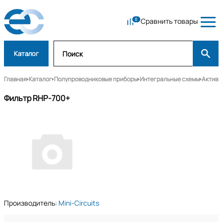
Сравнить товары
Каталог
Главная
Каталог
Полупроводниковые приборы
Интегральные схемы
Активн
Фильтр RHP-700+
Производитель:
Mini-Circuits