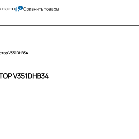
онтакты
Сравнить товары
стор V351DHB34
ТОР V351DHB34