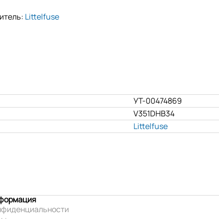
итель:
Littelfuse
УТ-00474869
V351DHB34
Littelfuse
нформация
нфиденциальности