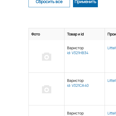
Littelfuse
Panasonic
TDK
TE Connectivity
TKS
Vishay
Фото
Товар и id
Прои
Аналог(Китай)
Китай
Варистор
Litte
id: V321HB34
Варистор
Litte
id: V321CA40
Варистор
Litte