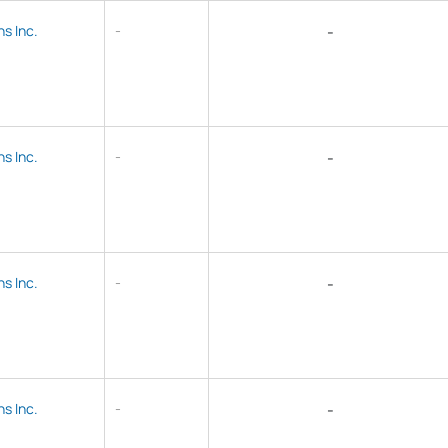
s Inc.
-
-
s Inc.
-
-
s Inc.
-
-
s Inc.
-
-