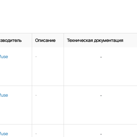
зводитель
Описание
Техническая документация
lfuse
-
-
lfuse
-
-
lfuse
-
-