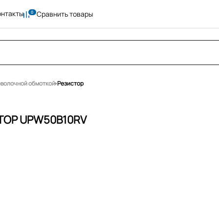
онтакты
Сравнить товары
оволочной обмоткой
Резистор
ТОР UPW50B10RV