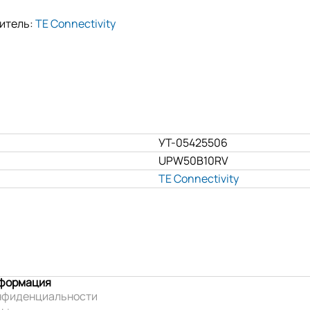
итель:
TE Connectivity
УТ-05425506
UPW50B10RV
TE Connectivity
нформация
нфиденциальности