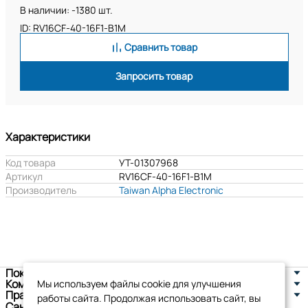
В наличии: -1380 шт.
ID: RV16CF-40-16F1-B1M
Сравнить товар
Запросить товар
Характеристики
Код товара
УТ-01307968
Артикул
RV16CF-40-16F1-B1M
Производитель
Taiwan Alpha Electronic
Покупателям
Компания
Мы используем файлы cookie для улучшения
Правовая информация
работы сайта. Продолжая использовать сайт, вы
Санкт-Петербург, ул. Новоселов д. 8