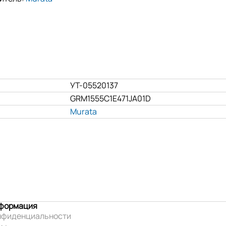
УТ-05520137
GRM1555C1E471JA01D
Murata
нформация
нфиденциальности