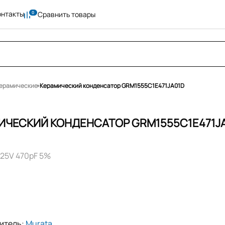
онтакты
Сравнить товары
ерамические
Керамический конденсатор GRM1555C1E471JA01D
ИЧЕСКИЙ КОНДЕНСАТОР GRM1555C1E471J
25V 470pF 5%
итель:
Murata