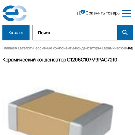
Сравнить товары
Каталог
Главная
Каталог
Пассивные компоненты
Конденсаторы
Керамические
Кер
Керамический конденсатор C1206C107M9PAC7210