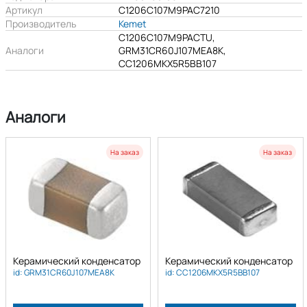
Артикул
C1206C107M9PAC7210
Производитель
Kemet
C1206C107M9PACTU,
Аналоги
GRM31CR60J107MEA8K,
CC1206MKX5R5BB107
Аналоги
На заказ
На заказ
Керамический конденсатор
Керамический конденсатор
id: GRM31CR60J107MEA8K
id: CC1206MKX5R5BB107