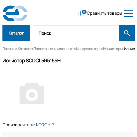
Сравнить товары
Каталог
Главная
Каталог
Пассивные компоненты
Конденсаторы
Ионисторы
Ионист
Ионистор SCDCL5R5155H
Производитель:
KORCHIP