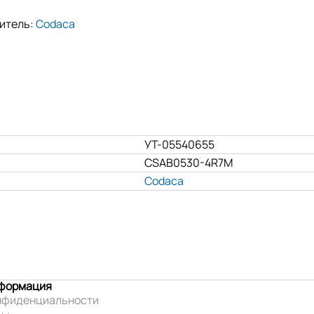
итель:
Codaca
УТ-05540655
CSAB0530-4R7M
Codaca
нформация
нфиденциальности