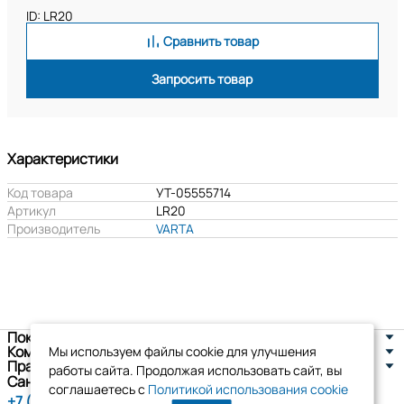
ID: LR20
Сравнить товар
Запросить товар
Характеристики
Код товара
УТ-05555714
Артикул
LR20
Производитель
VARTA
Покупателям
Компания
Мы используем файлы cookie для улучшения
Правовая информация
работы сайта. Продолжая использовать сайт, вы
Санкт-Петербург, ул. Новоселов д. 8
соглашаетесь с
Политикой использования cookie
+7 (800) 555-86-90