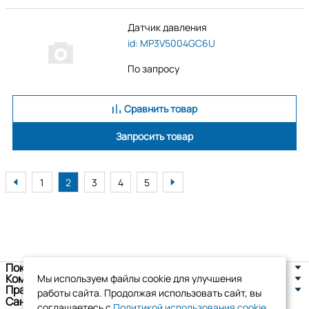
Датчик давления
id: MP3V5004GC6U
По запросу
Сравнить товар
Запросить товар
1
2
3
4
5
Покупателям
Компания
Мы используем файлы cookie для улучшения
Правовая информация
работы сайта. Продолжая использовать сайт, вы
Санкт-Петербург, ул. Новоселов д. 8
соглашаетесь с
Политикой использования cookie