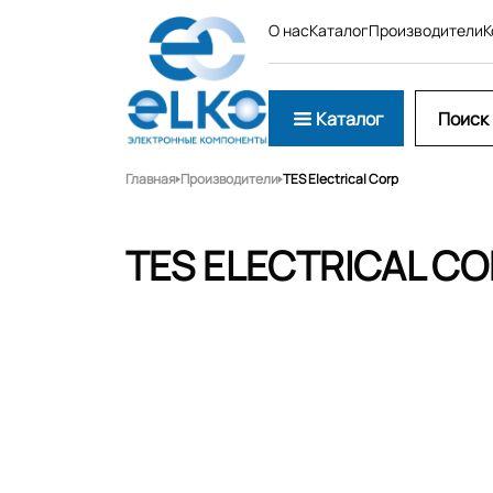
О нас
Каталог
Производители
К
Каталог
Главная
Производители
TES Electrical Corp
TES ELECTRICAL C