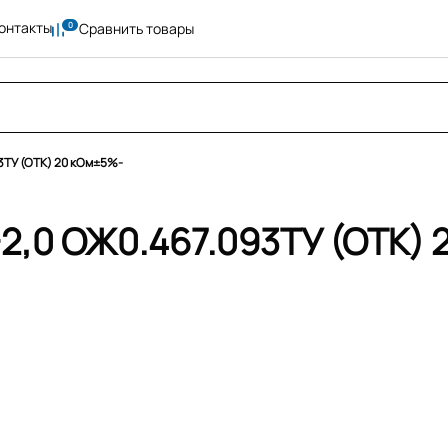
онтакты
Сравнить товары
3ТУ (ОТК) 20 кОм±5%-
,0 ОЖ0.467.093ТУ (ОТК)