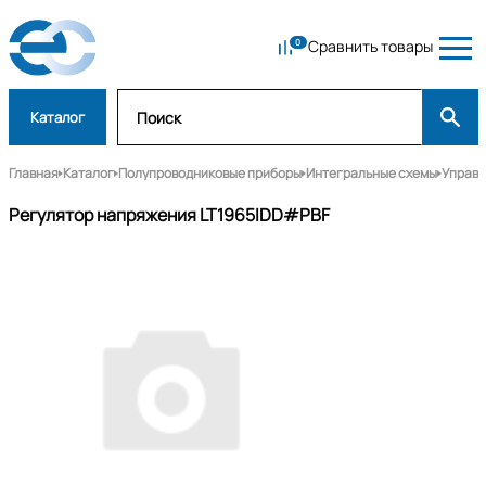
Сравнить товары
Каталог
Главная
Каталог
Полупроводниковые приборы
Интегральные схемы
Управл
Регулятор напряжения LT1965IDD#PBF