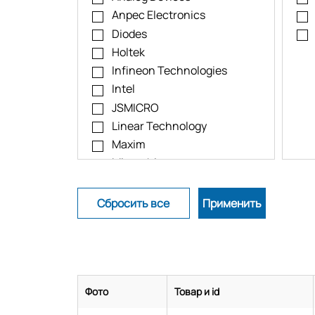
Anpec Electronics
Diodes
Holtek
Infineon Technologies
Intel
JSMICRO
Linear Technology
Maxim
Microchip
Monolithic Power Systems
Nisshinbo
NXP
ON Semiconductor
Renesas
Rohm
STMicroelectronics
Фото
Товар и id
Texas Instruments