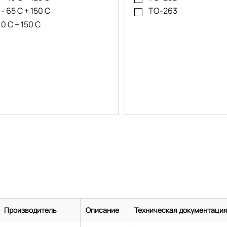
- 65 C + 150 C
TO-263
0 C + 150 C
Производитель
Описание
Техническая документаци