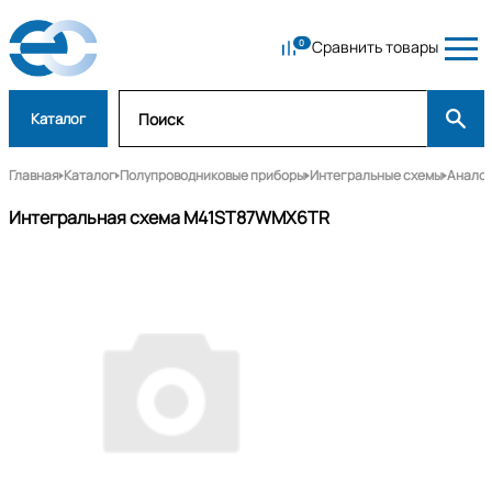
Сравнить товары
Каталог
Главная
Каталог
Полупроводниковые приборы
Интегральные схемы
Аналог
Интегральная схема M41ST87WMX6TR