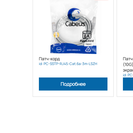
Патч-корд
Патч
id: PC-SSTP-RJ45-Cat.6a-3m-LSZH
(10G
экра
id: P
Подробнее