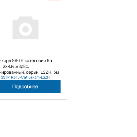
-корд S/FTP, категория 6а
), 2xRJ45/8p8c,
нированный, серый, LSZH, 3м
C-SSTP-RJ45-Cat.6a-3m-LSZH
Подробнее